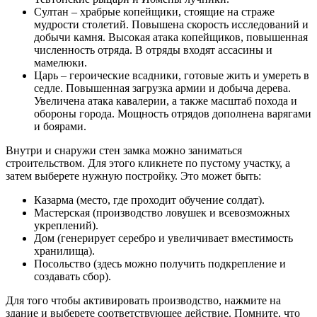
Султан – храбрые копейщики, стоящие на страже
мудрости столетий. Повышена скорость исследований и
добычи камня. Высокая атака копейщиков, повышенная
численность отряда. В отряды входят ассасины и
мамелюки.
Царь – героические всадники, готовые жить и умереть в
седле. Повышенная загрузка армии и добыча дерева.
Увеличена атака кавалерии, а также масштаб похода и
обороны города. Мощность отрядов дополнена варягами
и боярами.
Внутри и снаружи стен замка можно заниматься
строительством. Для этого кликнете по пустому участку, а
затем выберете нужную постройку. Это может быть:
Казарма (место, где проходит обучение солдат).
Мастерская (производство ловушек и всевозможных
укреплений).
Дом (генерирует серебро и увеличивает вместимость
хранилища).
Посольство (здесь можно получить подкрепление и
создавать сбор).
Для того чтобы активировать производство, нажмите на
здание и выберете соответствующее действие. Помните, что