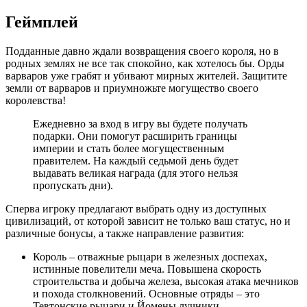
Геймплей
Подданные давно ждали возвращения своего короля, но в
родных землях не все так спокойно, как хотелось бы. Орды
варваров уже грабят и убивают мирных жителей. Защитите
земли от варваров и приумножьте могущество своего
королевства!
Ежедневно за вход в игру вы будете получать
подарки. Они помогут расширить границы
империи и стать более могущественным
правителем. На каждый седьмой день будет
выдавать великая награда (для этого нельзя
пропускать дни).
Сперва игроку предлагают выбрать одну из доступных
цивилизаций, от которой зависит не только ваш статус, но и
различные бонусы, а также направление развития:
Король – отважные рыцари в железных доспехах,
истинные повелители меча. Повышена скорость
строительства и добыча железа, высокая атака мечников
и похода столкновений. Основные отряды – это
Тевтонские рыцари и Йомены лучники.