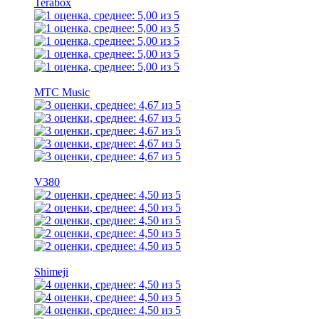
Terabox
МТС Music
V380
Shimeji