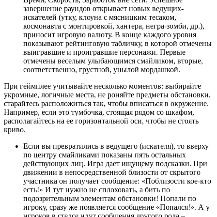
завершение раундов открывает новых ведущих-
искателей (утку, клоуна с мясницким тесаком,
космонавта с монтировкой, хантера, негра-зомби, др.),
приносит игровую валюту. В конце каждого уровня
показывают рейтинговую табличку, в которой отмечены
выигравшие и проигравшие персонажи. Первые
отмечены веселым улыбающимся смайликом, вторые,
соответственно, грустной, унылой мордашкой.
При геймплее учитывайте несколько моментов: выбирайте
укромные, логичные места, не роняйте предметы обстановки,
старайтесь расположиться так, чтобы вписаться в окружение.
Например, если это тумбочка, стоящая рядом со шкафом,
располагайтесь на ее горизонтальной оси, чтобы не стоять
криво.
Если вы превратились в ведущего (искателя), то вверху
по центру смайликами показаны пять остальных
действующих лиц. Игра дает ищущему подсказки. При
движении в непосредственной близости от скрытого
участника он получает сообщение: «Поблизости кое-кто
есть!» И тут нужно не сплоховать, а бить по
подозрительным элементам обстановки! Попали по
игроку, сразу же появляется сообщение «Попался!». А у
игроков в стелсе идут сообщения другого рода –