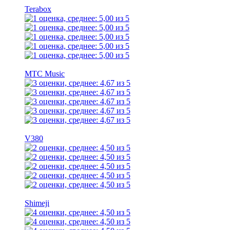
Terabox
МТС Music
V380
Shimeji