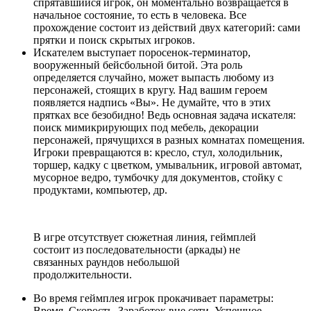
спрятавшийся игрок, он моментально возвращается в
начальное состояние, то есть в человека. Все
прохождение состоит из действий двух категорий: сами
прятки и поиск скрытых игроков.
Искателем выступает поросенок-терминатор,
вооруженный бейсбольной битой. Эта роль
определяется случайно, может выпасть любому из
персонажей, стоящих в кругу. Над вашим героем
появляется надпись «Вы». Не думайте, что в этих
прятках все безобидно! Ведь основная задача искателя:
поиск мимикрирующих под мебель, декорации
персонажей, прячущихся в разных комнатах помещения.
Игроки превращаются в: кресло, стул, холодильник,
торшер, кадку с цветком, умывальник, игровой автомат,
мусорное ведро, тумбочку для документов, стойку с
продуктами, компьютер, др.
В игре отсутствует сюжетная линия, геймплей
состоит из последовательности (аркады) не
связанных раундов небольшой
продолжительности.
Во время геймплея игрок прокачивает параметры:
Время, Скорость, Заработок вне сети. Успешное